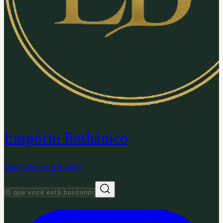
Empório Bothânico
Delicadezas e Banho